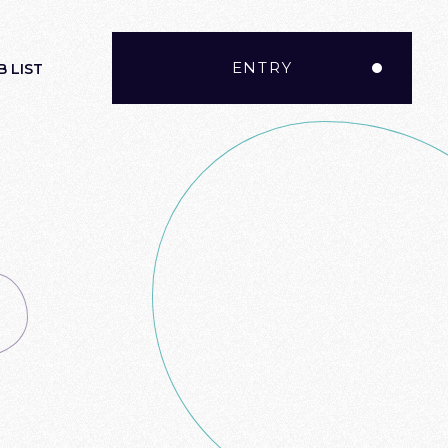
ENTRY
B LIST
ENTRY
OW
B INFO
部
業本部
ス部