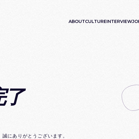
ABOUT
CULTURE
INTERVIEW
JO
MESSAGE
CULTURE
すべて
FL
VISION
HUMAN RESOURCES
取締役
JO
SPIRITS
BENEFITS
レディクル事業本
GALLERY
DATA
ソリューション事
SERVICE
インサイドセール
マーケティング部
人事本部
完了
、誠にありがとうございます。